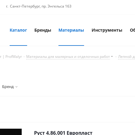
г. Санкт-Петербург, пр. Энгельса 163
Каталог
Бренды
Материалы
Инструменты
О
 | ProfMalyr
-
Материалы для малярных и отделочных работ
-
Лепной д
Бренд
Руст 4.86.001 Европласт