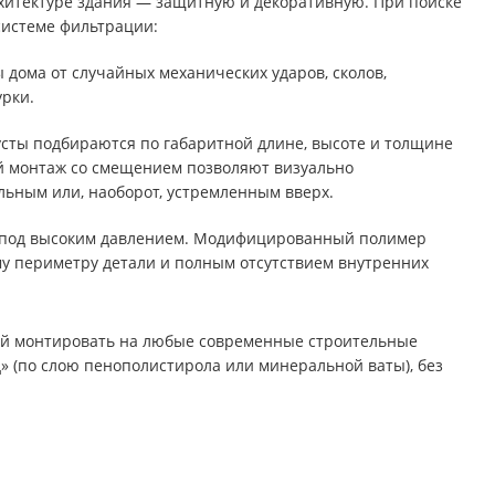
итектуре здания — защитную и декоративную. При поиске
 системе фильтрации:
дома от случайных механических ударов, сколов,
рки.
сты подбираются по габаритной длине, высоте и толщине
й монтаж со смещением позволяют визуально
льным или, наоборот, устремленным вверх.
я под высоким давлением. Модифицированный полимер
му периметру детали и полным отсутствием внутренних
ний монтировать на любые современные строительные
 (по слою пенополистирола или минеральной ваты), без