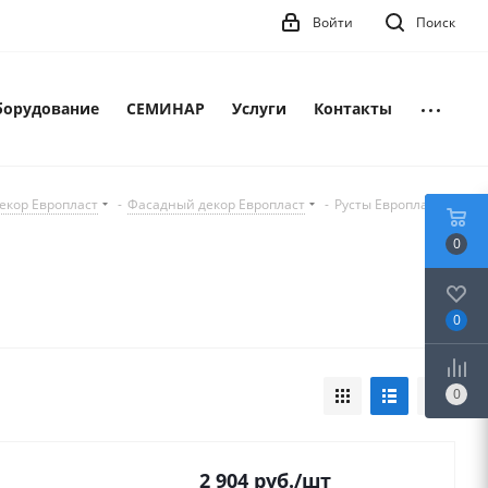
Войти
Поиск
борудование
СЕМИНАР
Услуги
Контакты
екор Европласт
-
Фасадный декор Европласт
-
Русты Европласт
0
0
0
2 904
руб.
/шт