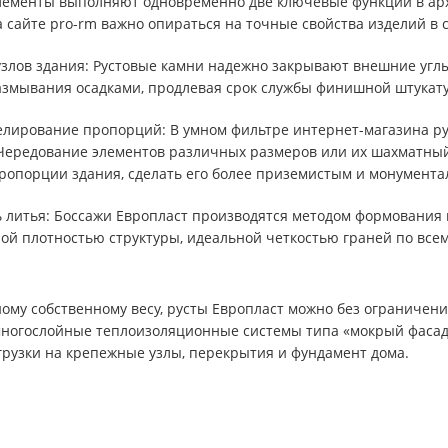
лементы выполняют одновременно две ключевые функции в арх
а сайте pro-rm важно опираться на точные свойства изделий в
злов здания: Рустовые камни надежно закрывают внешние углы 
змывания осадками, продлевая срок службы финишной штукату
лирование пропорций: В умном фильтре интернет-магазина ру
 Чередование элементов различных размеров или их шахматны
ропорции здания, сделать его более приземистым и монумента
ь литья: Боссажи Европласт производятся методом формовани
ой плотностью структуры, идеальной четкостью граней по все
ому собственному весу, русты Европласт можно без ограниче
многослойные теплоизоляционные системы типа «мокрый фасад»
грузки на крепежные узлы, перекрытия и фундамент дома.