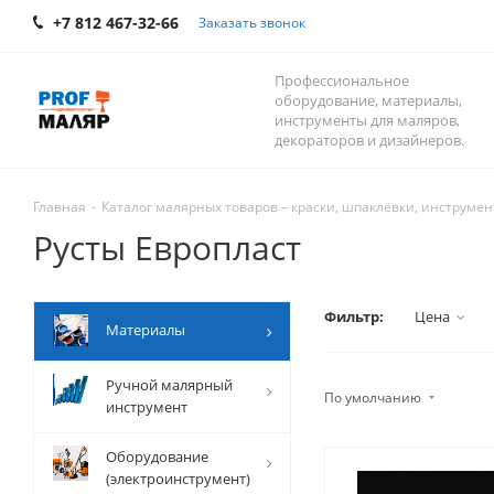
+7 812 467-32-66
Заказать звонок
Профессиональное
оборудование, материалы,
инструменты для маляров,
декораторов и дизайнеров.
Главная
-
Каталог малярных товаров – краски, шпаклёвки, инструмент
Русты Европласт
Фильтр:
Цена
Mатериалы
Ручной малярный
По умолчанию
инструмент
Оборудование
(электроинструмент)