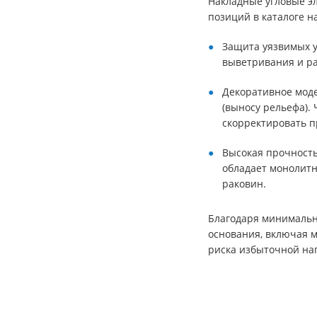
Накладные угловые э
позиций в каталоге н
Защита уязвимых у
выветривания и ра
Декоративное моде
(выносу рельефа).
скорректировать п
Высокая прочност
обладает монолитн
раковин.
Благодаря минимальн
основания, включая 
риска избыточной на