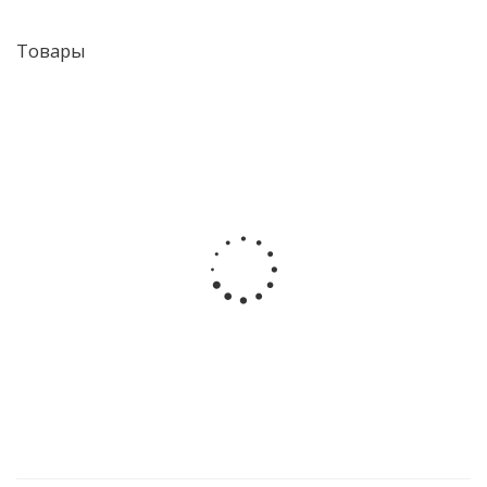
Товары
Pratta Velvet - Известковая декоративная штукатурка с
эффектом бархата
Подробнее