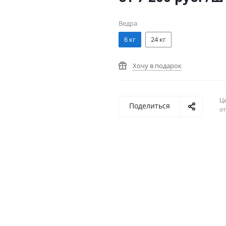
Ведра
6 кг
24 кг
Хочу в подарок
Ц
Поделиться
о