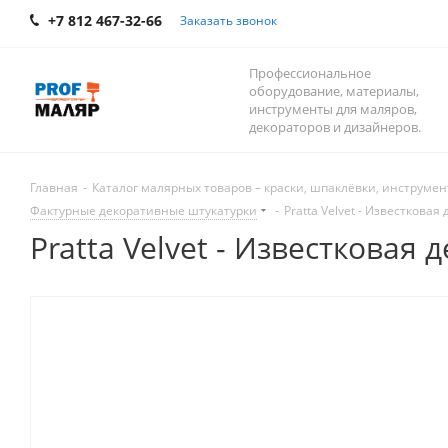
+7 812 467-32-66
Заказать звонок
Профессиональное
оборудование, материалы,
инструменты для маляров,
декораторов и дизайнеров.
Главная
-
Каталог малярных товаров – краски, шпаклёвки, инструмент
Фактурные декоративные штукатурки
-
Pratta Velvet - Известкова
Pratta Velvet - Известковая