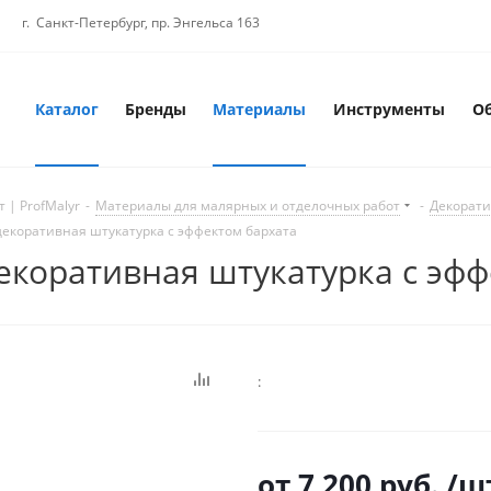
г. Санкт-Петербург, пр. Энгельса 163
Каталог
Бренды
Материалы
Инструменты
О
 | ProfMalyr
-
Материалы для малярных и отделочных работ
-
Декорати
я декоративная штукатурка с эффектом бархата
 декоративная штукатурка с эф
:
от
7 200 руб.
/ш