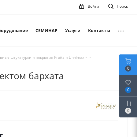
Войти
Поиск
борудование
СЕМИНАР
Услуги
Контакты
вные штукатурки и покрытия Pratta и Linnimax
-
0
фектом бархата
0
0
т