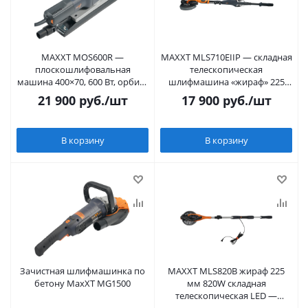
MAXXT MOS600R —
MAXXT MLS710EIIP — складная
плоскошлифовальная
телескопическая
машина 400×70, 600 Вт, орбита
шлифмашина «жираф» 225
5 мм, пылеотвод
мм, 710W, с LED подсветкой
21 900
руб.
/шт
17 900
руб.
/шт
В корзину
В корзину
Зачистная шлифмашинка по
MAXXT MLS820B жираф 225
бетону MaxXT MG1500
мм 820W складная
телескопическая LED —