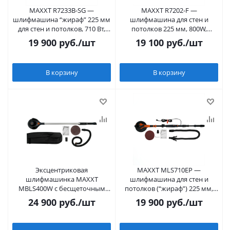
MAXXT R7233B-SG —
MAXXT R7202-F —
шлифмашина “жираф” 225 мм
шлифмашина для стен и
для стен и потолков, 710 Вт,
потолков 225 мм, 800W,
LED, складная, в кейсе
складная телескопическая,
19 900
руб.
/шт
19 100
руб.
/шт
LED подсветка
В корзину
В корзину
Эксцентриковая
MAXXT MLS710EP —
шлифмашинка MAXXT
шлифмашина для стен и
MBLS400W с бесщеточным
потолков (“жираф”) 225 мм,
мотором, 220V/50Hz, 400W, 4,0
710W, складная, телескоп 1,15–
24 900
руб.
/шт
19 900
руб.
/шт
мм
1,65 м