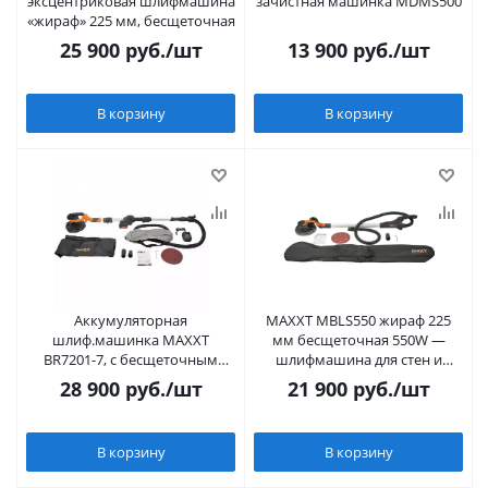
эксцентриковая шлифмашина
зачистная машинка MDMS500
«жираф» 225 мм, бесщеточная
25 900
руб.
/шт
13 900
руб.
/шт
В корзину
В корзину
Аккумуляторная
MAXXT MBLS550 жираф 225
шлиф.машинка MAXXT
мм бесщеточная 550W —
BR7201-7, с бесщеточным
шлифмашина для стен и
мотором, 20V/4.0A
потолков
28 900
руб.
/шт
21 900
руб.
/шт
В корзину
В корзину