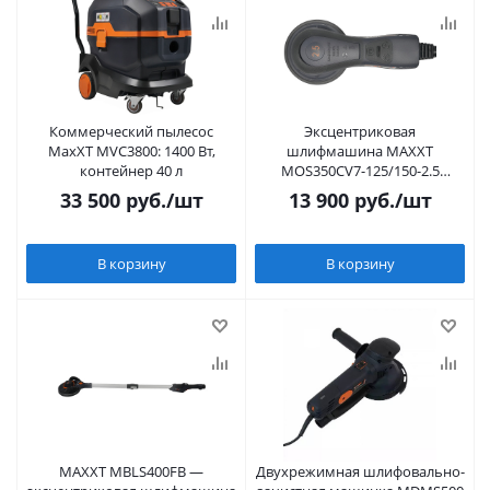
Коммерческий пылесос
Эксцентриковая
MaxXT MVC3800: 1400 Вт,
шлифмашина MAXXT
контейнер 40 л
MOS350CV7-125/150-2.5
125/150 мм, 350 Вт
33 500
руб.
/шт
13 900
руб.
/шт
В корзину
В корзину
MAXXT MBLS400FB —
Двухрежимная шлифовально-