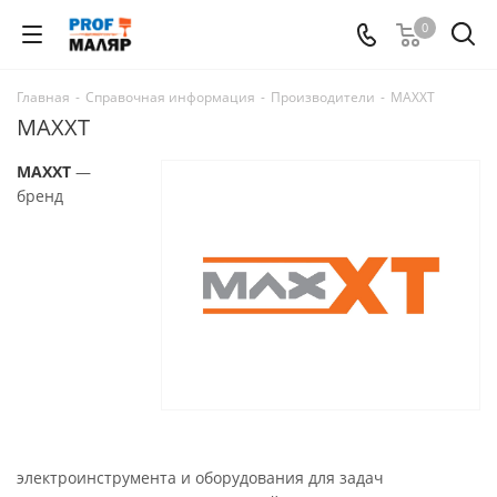
0
Главная
-
Справочная информация
-
Производители
-
MAXXT
MAXXT
MAXXT
—
бренд
электроинструмента и оборудования для задач