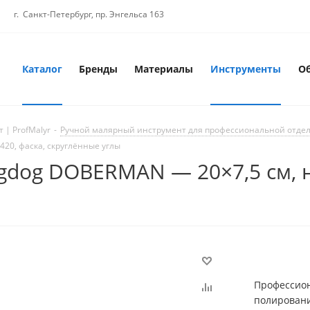
г. Санкт-Петербург, пр. Энгельса 163
Каталог
Бренды
Материалы
Инструменты
О
 | ProfMalyr
-
Ручной малярный инструмент для профессиональной отде
420, фаска, скруглённые углы
gdog DOBERMAN — 20×7,5 см, не
Профессио
полировани