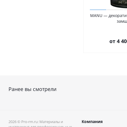
MANU — декоратив
замш
от
4 40
Ранее вы смотрели
Компания
2026 © Pro-rm.ru: Материалы и
инструмент для профессиональных