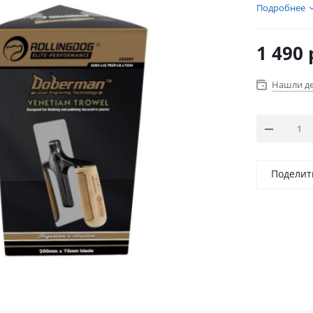
нержавеющ
Подробнее
скруглённ
алюминиев
1 490
Нашли д
Поделит