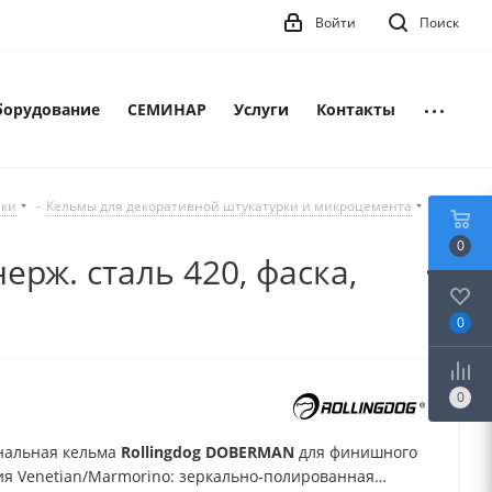
Войти
Поиск
борудование
СЕМИНАР
Услуги
Контакты
лки
-
Кельмы для декоративной штукатурки и микроцемента
-
0
рж. сталь 420, фаска,
0
0
нальная кельма
Rollingdog DOBERMAN
для финишного
я Venetian/Marmorino: зеркально-полированная