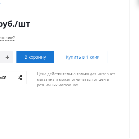
ая сталь
420
(20×7,5 см),
фаска кромок
и
ые углы
для «мягкого» хода без «чернения». Лёгкая
ая рама с порошковым покрытием.
руб.
/шт
ешевле?
В корзину
Купить в 1 клик
Цена действительна только для интернет-
ься
магазина и может отличаться от цен в
розничных магазинах