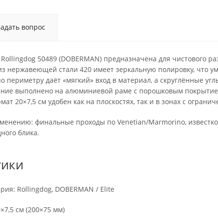
Задать вопрос
 Rollingdog 50489 (DOBERMAN) предназначена для чистового р
из нержавеющей стали 420 имеет зеркальную полировку, что ум
 по периметру даёт «мягкий» вход в материал, а скруглённые 
ние выполнено на алюминиевой раме с порошковым покрытием
ат 20×7,5 см удобен как на плоскостях, так и в зонах с ограни
менению: финальные проходы по Venetian/Marmorino, известк
ного блика.
тики
рия: Rollingdog, DOBERMAN / Elite
×7,5 см (200×75 мм)