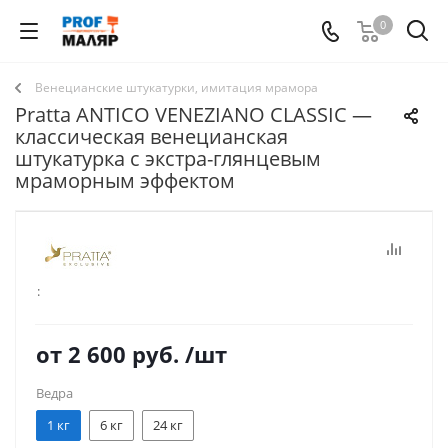
0
Венецианские штукатурки, имитация мрамора
Pratta ANTICO VENEZIANO CLASSIC —
классическая венецианская
штукатурка с экстра-глянцевым
мраморным эффектом
:
от
2 600 руб.
/шт
Ведра
1 кг
6 кг
24 кг