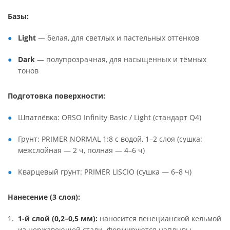
Базы:
Light
— белая, для светлых и пастельных оттенков
Dark
— полупрозрачная, для насыщенных и тёмных
тонов
Подготовка поверхности:
Шпатлёвка: ORSO Infinity Basic / Light (стандарт Q4)
Грунт: PRIMER NORMAL 1:8 с водой, 1–2 слоя (сушка:
межслойная — 2 ч, полная — 4–6 ч)
Кварцевый грунт: PRIMER LISCIO (сушка — 6–8 ч)
Нанесение (3 слоя):
1-й слой (0,2–0,5 мм):
наносится венецианской кельмой
из нержавеющей стали. Формируются наплывы,