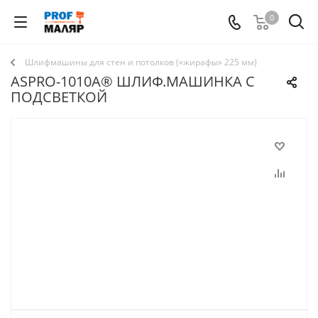
0
Шлифмашины для стен и потолков («жирафы» 225 мм)
ASPRO-1010A® ШЛИФ.МАШИНКА С
ПОДСВЕТКОЙ