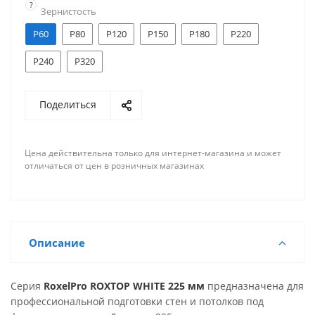
?
Зернистость
больших площадях стен и потолков.
P60
P80
P120
P150
P180
P220
P240
P320
Поделиться
Цена действительна только для интернет-магазина и может
отличаться от цен в розничных магазинах
Описание
Серия
RoxelPro ROXTOP WHITE 225 мм
предназначена для
профессиональной подготовки стен и потолков под