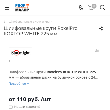
0
Шлифовальные диски и круги
Шлифовальные круги RoxelPro
ROXTOP WHITE 225 мм
:
Шлифовальные круги
RoxelPro ROXTOP WHITE 225
мм
— абразивные диски на бумажной основе с 24
отверстиями и креплением на липучке для
Подробнее
шлифмашин типа «жираф». Материал RoxelPro White
разработан для обработки сухой и дисперсионной
от
110 руб.
/шт
шпаклёвки, а также гипсовых штукатурок,
обеспечивая ровное шлифование поверхностей
Нашли дешевле?
класса Q3/Q4 и экономичный расход абразива на