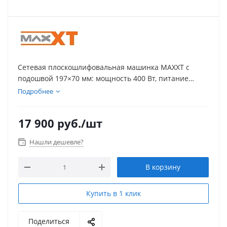
Сетевая плоскошлифовальная машинка MAXXT с
подошвой 197×70 мм: мощность 400 Вт, питание
220V/50Hz, параметр «эксцентрик» 3,0 мм (как указано
Подробнее
в спецификации). Плавного пуска нет.
17 900
руб.
/шт
Нашли дешевле?
В корзину
Купить в 1 клик
Поделиться