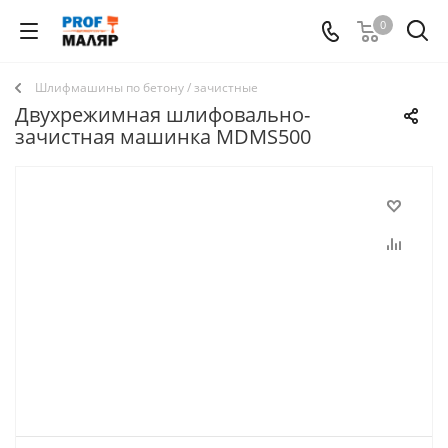
0
Шлифмашины по бетону / зачистные
Двухрежимная шлифовально-
зачистная машинка MDMS500