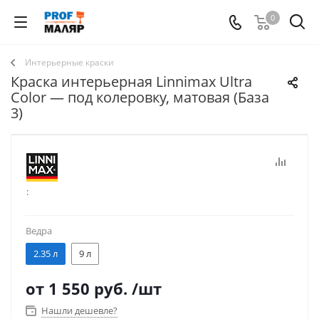
0
Интерьерные краски
Краска интерьерная Linnimax Ultra
Color — под колеровку, матовая (База
3)
:
Ведра
2.35 л
9 л
от
1 550 руб.
/шт
Нашли дешевле?