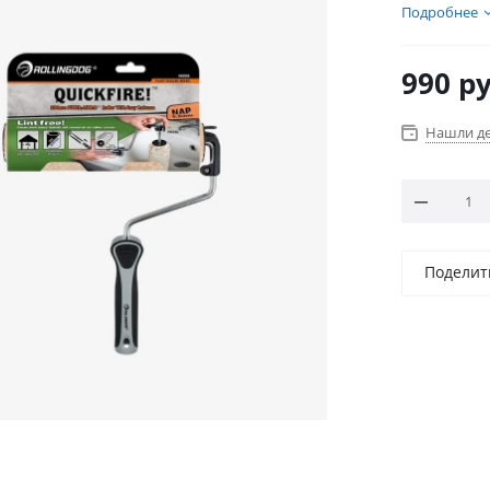
быструю за
Подробнее
подходит д
потолков и 
990
ру
Нашли д
Поделит