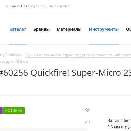
г. Санкт-Петербург, пр. Энгельса 163
Каталог
Бренды
Материалы
Инструменты
О
 | ProfMalyr
-
Ручной малярный инструмент для профессиональной отде
 мм, ручка Ø 8 мм
#60256 Quickfire! Super-Micro 
НОВИНКА
Валик с бюг
9,5 мм и ру