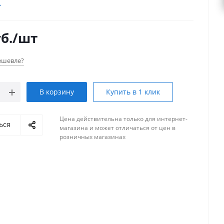
мену шубки без загрязнения рук. Эргономичная ручка
ля работы с удлинителями, облегчая окрашивание
высоких стен.
б.
/шт
ешевле?
В корзину
Купить в 1 клик
Цена действительна только для интернет-
ься
магазина и может отличаться от цен в
розничных магазинах