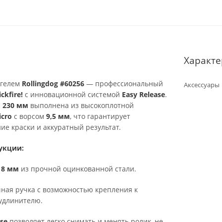
Характе
югелем
Rollingdog #60256
— профессиональный
Аксессуары
ckfire!
с инновационной системой
Easy Release
.
й
230 мм
выполнена из высокоплотной
icro
с ворсом
9,5 мм
, что гарантирует
е краски и аккуратный результат.
укции:
м
8 мм
из прочной оцинкованной стали.
ная ручка с возможностью крепления к
удлинителю.
ase
позволяет легко снимать и менять ролик, не