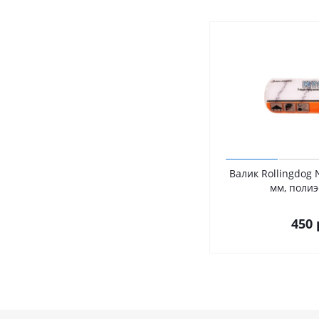
Валик Rollingdog 
мм, поли
450