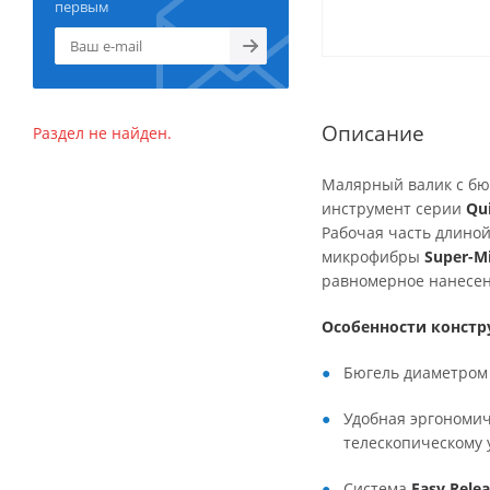
первым
Описание
Раздел не найден.
Малярный валик с б
инструмент серии
Qui
Рабочая часть длино
микрофибры
Super-M
равномерное нанесени
Особенности констр
Бюгель диаметро
Удобная эргономич
телескопическому 
Система
Easy Rele