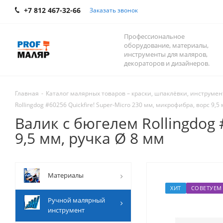
+7 812 467-32-66
Заказать звонок
Профессиональное
оборудование, материалы,
инструменты для маляров,
декораторов и дизайнеров.
Главная
-
Каталог малярных товаров – краски, шпаклёвки, инструмент
Rollingdog #60256 Quickfire! Super-Micro 230 мм, микрофибра, ворс 9,5
Валик с бюгелем Rollingdog 
9,5 мм, ручка Ø 8 мм
Mатериалы
ХИТ
СОВЕТУЕМ
Ручной малярный
инструмент