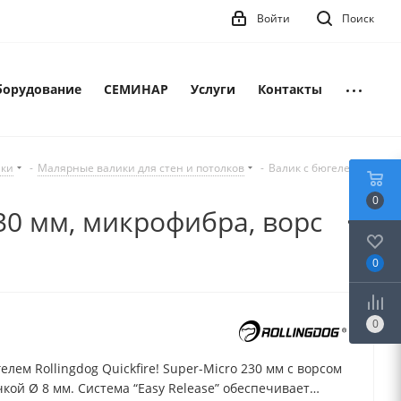
Войти
Поиск
борудование
СЕМИНАР
Услуги
Контакты
лки
-
Малярные валики для стен и потолков
-
Валик с бюгелем
0
230 мм, микрофибра, ворс
0
0
елем Rollingdog Quickfire! Super-Micro 230 мм с ворсом
чкой Ø 8 мм. Система “Easy Release” обеспечивает