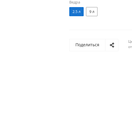
Ведра
2.5 л
9 л
Ц
Поделиться
о