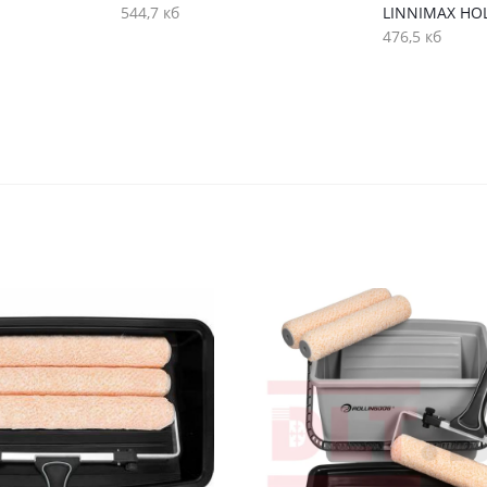
544,7 кб
LINNIMAX HO
476,5 кб