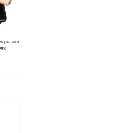
E
в, ролики
лка