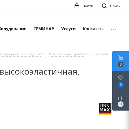
Войти
Поиск
борудование
СЕМИНАР
Услуги
Контакты
нтерьерные и фасадные
-
Интерьерные краски
-
Краска по
0
 высокоэластичная,
0
0