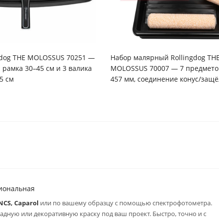
gdog THE MOLOSSUS 70251 —
Набор малярный Rollingdog TH
 рамка 30–45 см и 3 валика
MOLOSSUS 70007 — 7 предмето
5 см
457 мм, соединение конус/защё
сиональная
NCS, Caparol
или по вашему образцу с помощью спектрофотометра.
дную или декоративную краску под ваш проект. Быстро, точно и с