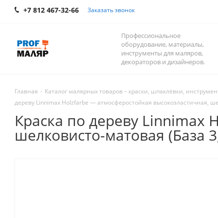
+7 812 467-32-66
Заказать звонок
Профессиональное
оборудование, материалы,
инструменты для маляров,
декораторов и дизайнеров.
Главная
-
Каталог малярных товаров – краски, шпаклёвки, инструмент
дереву Linnimax Holzfarbe — атмосферостойкая высокоэластичная, ше
Краска по дереву Linnimax 
шелковисто-матовая (База 3