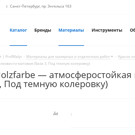
г. Санкт-Петербург, пр. Энгельса 163
Каталог
Бренды
Материалы
Инструменты
О
 | ProfMalyr
-
Материалы для малярных и отделочных работ
-
Краски и
лковисто-матовая (База 3, Под темную колеровку)
Holzfarbe — атмосферостойкая
, Под темную колеровку)
: