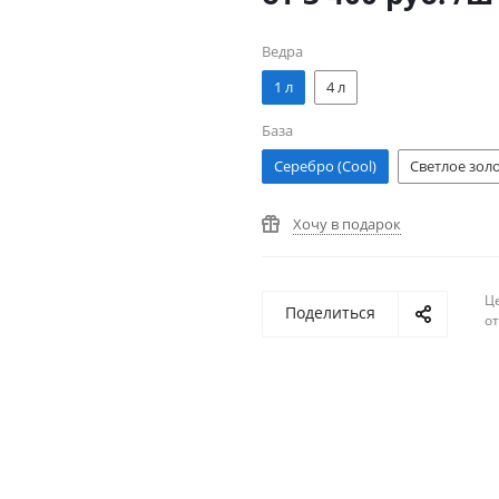
Ведра
1 л
4 л
База
Серебро (Cool)
Светлое зол
Хочу в подарок
Ц
Поделиться
о