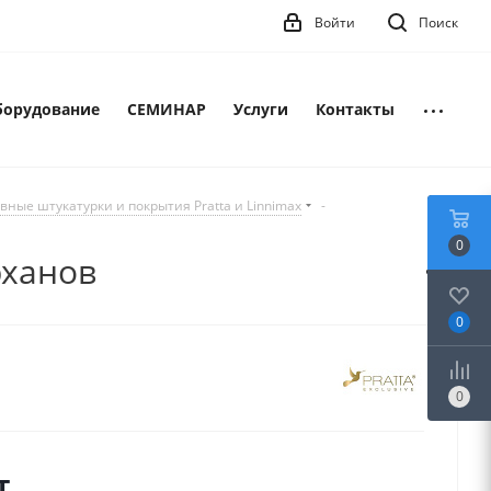
Войти
Поиск
борудование
СЕМИНАР
Услуги
Контакты
вные штукатурки и покрытия Pratta и Linnimax
-
0
рханов
0
0
т