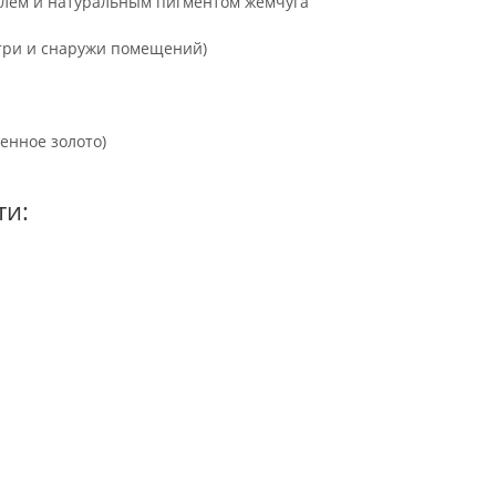
елем и натуральным пигментом жемчуга
утри и снаружи помещений)
щенное золото)
ти: