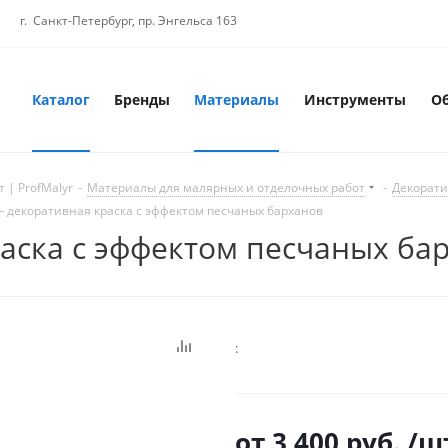
г. Санкт-Петербург, пр. Энгельса 163
Каталог
Бренды
Материалы
Инструменты
О
 | ProfMalyr
-
Материалы для малярных и отделочных работ
-
Декорати
 декоративная краска с эффектом песчаных барханов
аска с эффектом песчаных ба
:
от
3 400 руб.
/ш