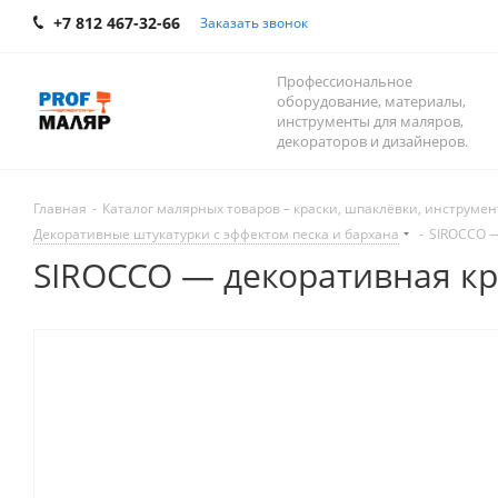
+7 812 467-32-66
Заказать звонок
Профессиональное
оборудование, материалы,
инструменты для маляров,
декораторов и дизайнеров.
Главная
-
Каталог малярных товаров – краски, шпаклёвки, инструмент
Декоративные штукатурки с эффектом песка и бархана
-
SIROCCO —
SIROCCO — декоративная кр