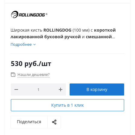
Широкая кисть
ROLLINGDOG
(100 мм) с
короткой
лакированной буковой ручкой
и
смешанной
щетиной 70/30
. Прямой срез и высокая ёмкость
Подробнее
позволяют быстро и ровно наносить декоративные
составы, лазури, воски и пропитки на большие
530
руб.
/шт
участки.
Нашли дешевле?
В корзину
Купить в 1 клик
Поделиться