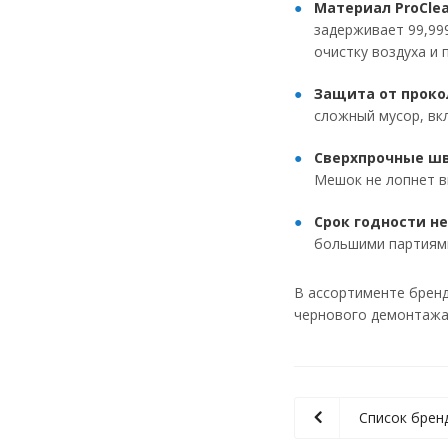
Материал ProClea
задерживает 99,99
очистку воздуха и
Защита от проко
сложный мусор, вк
Сверхпрочные ш
Мешок не лопнет в
Срок годности не
большими партиям
В ассортименте брен
чернового демонтажа.
Список брен