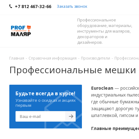
+7 812 467-32-66
Заказать звонок
Профессиональное
оборудование, материалы,
инструменты для маляров,
декораторов и
дизайнеров.
Главная
-
Справочная информация
-
Производители
-
Профессиона
Профессиональные мешки E
Euroclean
— российск
Будьте всегда в курсе!
индустриальных пылес
Узнавайте о скидках и акциях
где обычные бумажны
первым
защищают дорогую тур
шпатлевкой, гипсом и
Главные преимущес