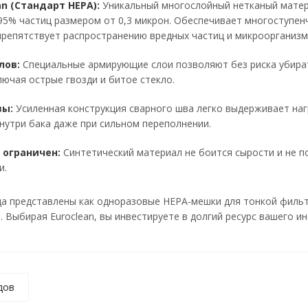
n (Стандарт HEPA):
Уникальный многослойный нетканый мате
95% частиц размером от 0,3 микрон. Обеспечивает многоступен
 препятствует распространению вредных частиц и микроорганизм
лов:
Специальные армирующие слои позволяют без риска убира
лючая острые гвозди и битое стекло.
вы:
Усиленная конструкция сварного шва легко выдерживает наг
нутри бака даже при сильном переполнении.
 ограничен:
Синтетический материал не боится сырости и не п
и.
да представлены как одноразовые HEPA-мешки для тонкой филь
 Выбирая Euroclean, вы инвестируете в долгий ресурс вашего ин
дов