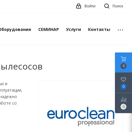
Войти
Поиск
Оборудование
СЕМИНАР
Услуги
Контакты
пылесосов
0
ых и
0
сплуатации,
 надежно
аботе со
0