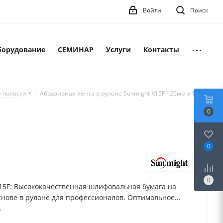
Войти
Поиск
борудование
СЕМИНАР
Услуги
Контакты
 полоски
-
Абразивная лента в рулоне Sunmight K15F 120мм х 10м
0
0
0
15F: Высококачественная шлифовальная бумага на
снове в рулоне для профессионалов. Оптимальное
я эффективного и долгосрочного шлифования
и металлов.