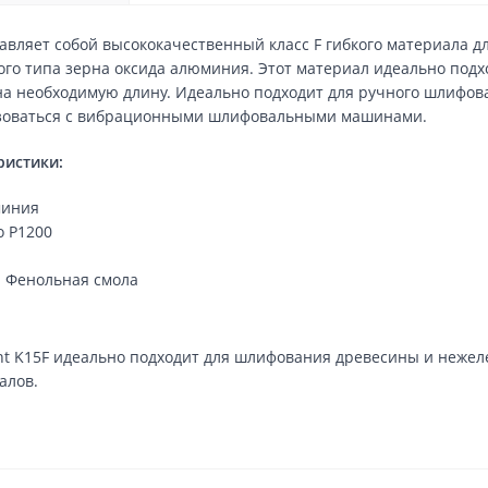
авляет собой высококачественный класс F гибкого материала 
ого типа зерна оксида алюминия. Этот материал идеально под
на необходимую длину. Идеально подходит для ручного шлифов
ьзоваться с вибрационными шлифовальными машинами.
ристики:
миния
о P1200
 Фенольная смола
t K15F идеально подходит для шлифования древесины и нежеле
алов.