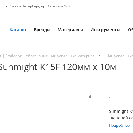
г. Санкт-Петербург, пр. Энгельса 163
Каталог
Бренды
Материалы
Инструменты
О
 | ProfMalyr
-
Абразивные шлифовальные материалы
-
Шлифовальные
Sunmight K15F 120мм х 10м
:
Sunmight K
тканевой о
решение дл
Подробнее
древесины 