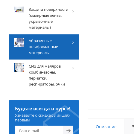
Защита поверхности
(малярные ленты,
укрывочные
материалы)
Абразивные
шлифовальные
материалы
СИЗ для маляров
комбинезоны,
перчатки,
респираторы, очки
Будьте всегда в курсе!
Узнавайте о скидках и акциях
первым
Описание