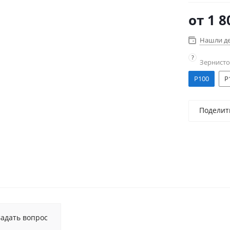
от
1 8
Нашли д
?
Зернисто
P100
P
Поделит
Задать вопрос