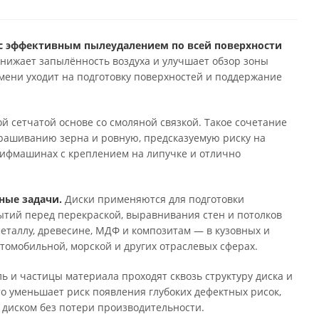
 с эффективным пылеудалением по всей поверхности
снижает запылённость воздуха и улучшает обзор зоны
емени уходит на подготовку поверхностей и поддержание
й сетчатой основе со смоляной связкой. Такое сочетание
крашиванию зерна и ровную, предсказуемую риску на
лифмашинах с креплением на липучке и отлично
ные задачи.
Диски применяются для подготовки
тий перед перекраской, выравнивания стен и потолков
еталлу, древесине, МДФ и композитам — в кузовных и
томобильной, морской и других отраслевых сферах.
ь и частицы материала проходят сквозь структуру диска и
о уменьшает риск появления глубоких дефектных рисок,
 диском без потери производительности.