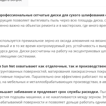
 профессиональные сетчатые диски для сухого шлифования
рукция позволяет вытягивать пыль через всю площадь диска, 
енно важно на объектах ремонта и в мастерских, где много вр
используется премиальное зерно из оксида алюминия на вязано
вный и в то же время контролируемый рез, устойчивость к вы
сурса диска. Диски рассчитаны на работу на эксцентриковых ш
аляющими системами.
 Sun Net охватывают как отделочные, так и производствен
грунтованных поверхностей, матирования лакокрасочных покры
ативные покрытия. Параллельно они эффективно работают по м
, на мебельных и металлообрабатывающих производствах, в ав
еньшает забивание и продлевает срок службы расходки.
Пыл
рстия подошвы машинки, а не накапливаются между зерном. Эт
рабатываемой поверхности и позволяет дольше работать одним