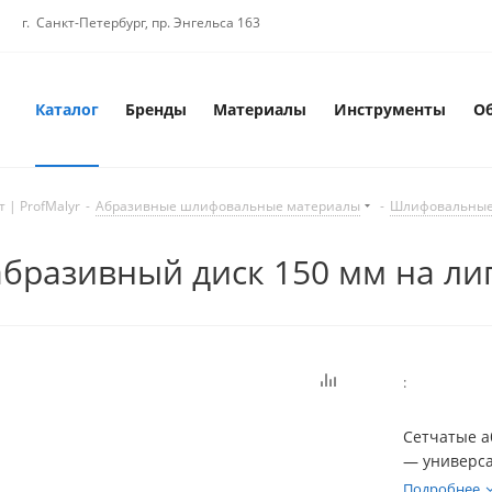
г. Санкт-Петербург, пр. Энгельса 163
Каталог
Бренды
Материалы
Инструменты
О
 | ProfMalyr
-
Абразивные шлифовальные материалы
-
Шлифовальные 
абразивный диск 150 мм на ли
:
Сетчатые а
— универса
шпаклёвок,
Подробнее