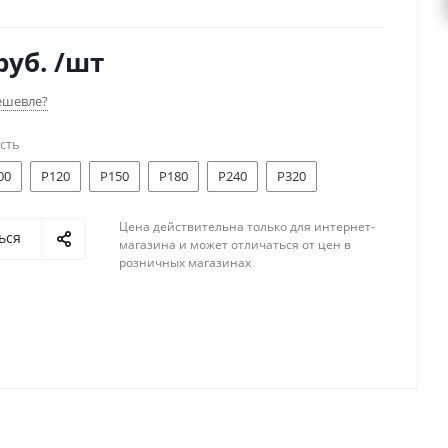
и композитов. Подходят и для отделочных работ на
и для задач в кузовных, столярных и производственных
руб.
/шт
.
ешевле?
сть
00
P120
P150
P180
P240
P320
Цена действительна только для интернет-
ься
магазина и может отличаться от цен в
розничных магазинах