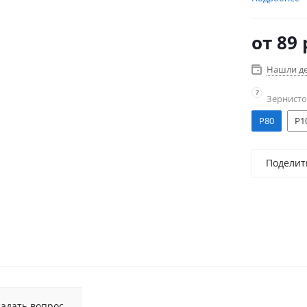
древесины 
объектах, 
от
89 
мастерских
Нашли д
?
Зернисто
P80
P1
Поделит
Задать вопрос