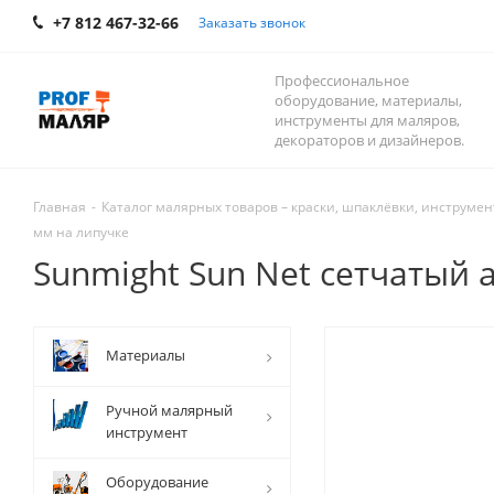
+7 812 467-32-66
Заказать звонок
Профессиональное
оборудование, материалы,
инструменты для маляров,
декораторов и дизайнеров.
Главная
-
Каталог малярных товаров – краски, шпаклёвки, инструмент
мм на липучке
Sunmight Sun Net сетчатый 
Mатериалы
Ручной малярный
инструмент
Оборудование