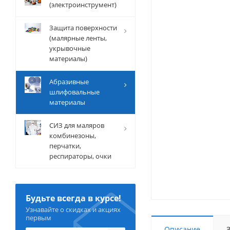
(электроинструмент)
Защита поверхности
(малярные ленты,
укрывочные
материалы)
Абразивные
шлифовальные
материалы
СИЗ для маляров
комбинезоны,
перчатки,
респираторы, очки
Будьте всегда в курсе!
Узнавайте о скидках и акциях
первым
Описание