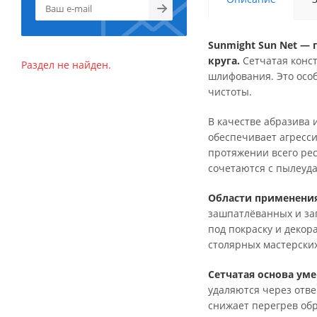
Sunmight Sun Net —
круга.
Сетчатая конст
Раздел не найден.
шлифования. Это особ
чистоты.
В качестве абразива 
обеспечивает агресси
протяжении всего ре
сочетаются с пылеуд
Области применения
зашпатлёванных и за
под покраску и декор
столярных мастерских
Сетчатая основа ум
удаляются через отве
снижает перегрев об