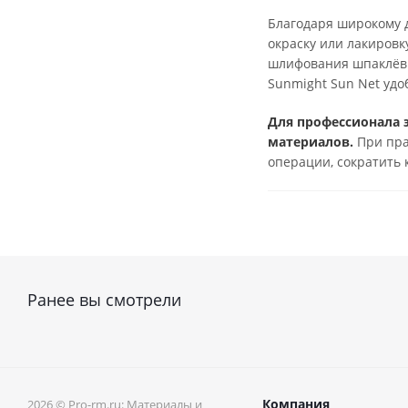
Благодаря широкому д
окраску или лакировк
шлифования шпаклёвк
Sunmight Sun Net удо
Для профессионала 
материалов.
При пра
операции, сократить 
Ранее вы смотрели
Компания
2026 © Pro-rm.ru: Материалы и