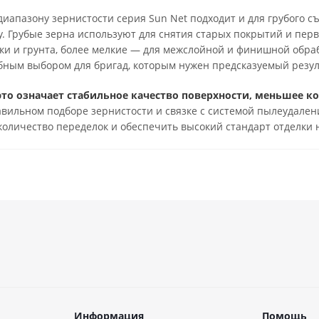
иапазону зернистости серия Sun Net подходит и для грубого 
у. Грубые зерна используют для снятия старых покрытий и пер
и и грунта, более мелкие — для межслойной и финишной обра
бным выбором для бригад, которым нужен предсказуемый резуль
это означает стабильное качество поверхности, меньшее к
вильном подборе зернистости и связке с системой пылеудален
количество переделок и обеспечить высокий стандарт отделки н
Информация
Помощь