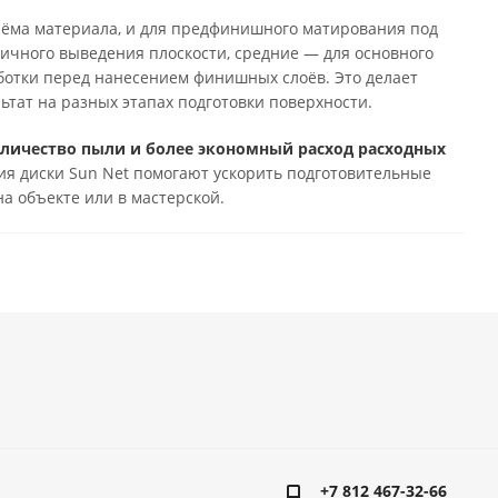
съёма материала, и для предфинишного матирования под
вичного выведения плоскости, средние — для основного
ботки перед нанесением финишных слоёв. Это делает
тат на разных этапах подготовки поверхности.
оличество пыли и более экономный расход расходных
ия диски Sun Net помогают ускорить подготовительные
а объекте или в мастерской.
+7 812 467-32-66