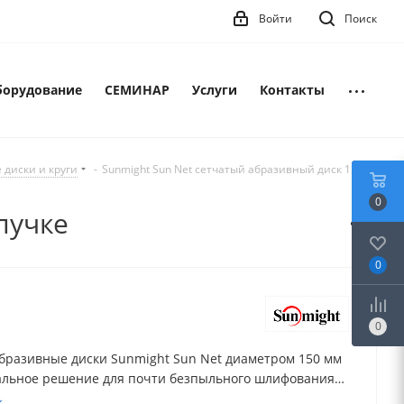
Войти
Поиск
борудование
СЕМИНАР
Услуги
Контакты
диски и круги
-
Sunmight Sun Net сетчатый абразивный диск 150
0
пучке
0
0
бразивные диски Sunmight Sun Net диаметром 150 мм
льное решение для почти безпыльного шлифования
 грунтов и лакокрасочных покрытий, а также металла,