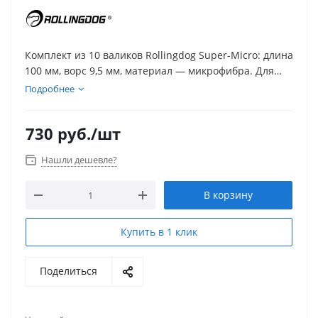
Комплект из 10 валиков Rollingdog Super-Micro: длина
100 мм, ворс 9,5 мм, материал — микрофибра. Для
гладких и полугладких поверхностей, совместимы с
Подробнее
бюгелем Ø 6 мм. Минимальный разбрызг, высокая
износостойкость.
730
руб.
/шт
Нашли дешевле?
В корзину
Купить в 1 клик
Поделиться