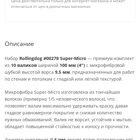
Цена действительна только для интернет-магазина и может
отличаться от цен в розничных магазинах
Описание
Набор
Rollingdog #00278 Super-Micro
— премиум-комплект
из
10 валиков
шириной
100 мм (4″)
с микрофибровой
шубкой высотой ворса
9,5 мм
, предназначенных для работ
по стенам и потолкам с гладкой или лёгкой текстурой.
Микрофибра Super-Micro изготовлена из тончайших
волокон (примерно 1/5 человеческого волоса), что
позволяет валам максималь­но удерживать краску, давая
гладкое равномерное покрытие и снижая количество
нужных обмакиваний. Валик не ворсит, устойчив к мытью,
обладает повышенной стойкостью к износу и прочности.
Диаметр крепления Ø
6 мм
делает валик подходящим для