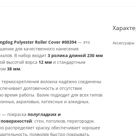
Характе
ingdog Polyester Roller Cover #00394
— это
Аксессуары
шение для качественного нанесения
иалов. В набор входит
3 ролика длиной 230 мм
кой высотой ворса
12 мм
и стандартным
ром
38 мм
.
и термоскрепления волокна надёжно соединены
еспечивает долговечность и отсутствие
о время работы. Валик подходит для всех типов
онных, акриловых, латексных и алкидных.
е — покраска
полугладких и
 поверхностей
: стен, потолков, перегородок.
о распределяет краску, обеспечивает хорошее
дительность, позволяя быстро покрывать