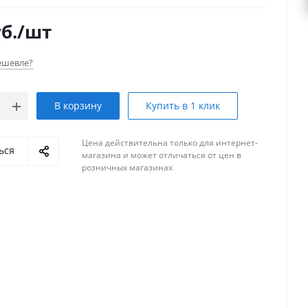
ельность.
б.
/шт
ешевле?
В корзину
Купить в 1 клик
Цена действительна только для интернет-
ься
магазина и может отличаться от цен в
розничных магазинах