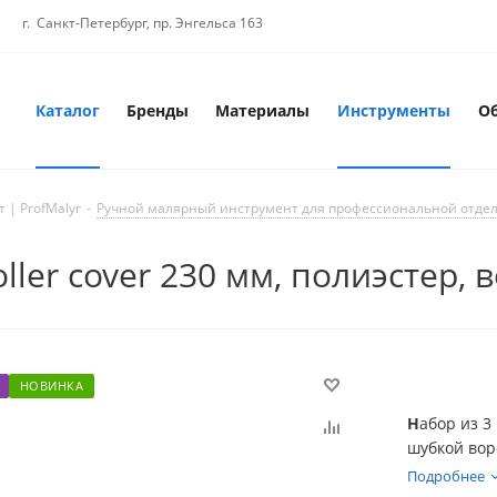
г. Санкт-Петербург, пр. Энгельса 163
Каталог
Бренды
Материалы
Инструменты
О
 | ProfMalyr
-
Ручной малярный инструмент для профессиональной отде
ler cover 230 мм, полиэстер, в
НОВИНКА
Н
абор из 3
шубкой вор
полугладки
Подробнее
равномерно