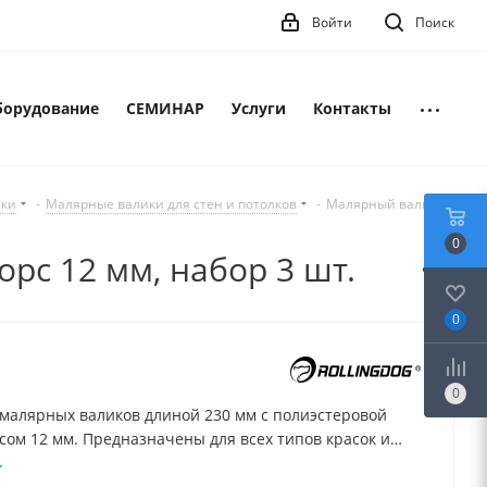
Войти
Поиск
борудование
СЕМИНАР
Услуги
Контакты
лки
-
Малярные валики для стен и потолков
-
Малярный валик
0
орс 12 мм, набор 3 шт.
0
0
 малярных валиков длиной 230 мм с полиэстеровой
сом 12 мм. Предназначены для всех типов красок и
х–среднешероховатых поверхностей. Обеспечивают
е нанесение без полос и высокую