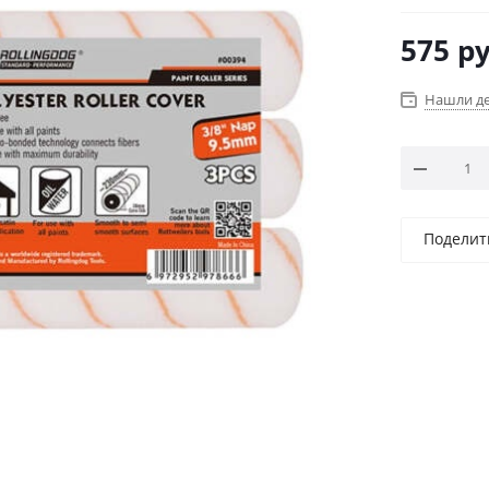
производит
575
ру
Нашли д
Поделит