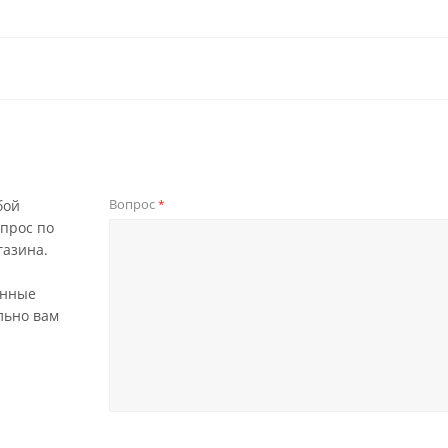
Вопрос
бой
*
прос по
газина.
анные
льно вам