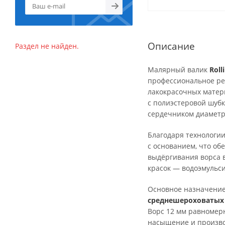
Описание
Раздел не найден.
Малярный валик
Roll
профессиональное ре
лакокрасочных матер
с полиэстеровой шуб
сердечником диамет
Благодаря технологи
с основанием, что об
выдёргивания ворса в
красок — водоэмульси
Основное назначени
среднешероховатых
Ворс 12 мм равномерн
насыщение и произво