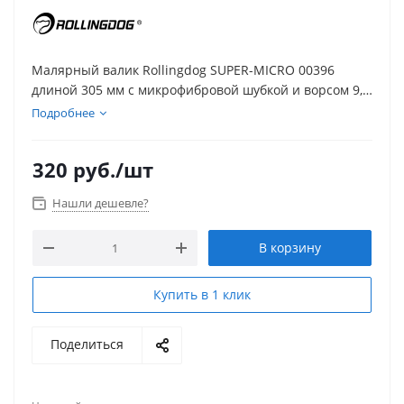
Малярный валик Rollingdog SUPER-MICRO 00396
длиной 305 мм с микрофибровой шубкой и ворсом 9,5
мм. Предназначен для гладких поверхностей,
Подробнее
обеспечивает равномерное нанесение краски,
совместим с большинством типов ЛКМ.
320
руб.
/шт
Нашли дешевле?
В корзину
Купить в 1 клик
Поделиться