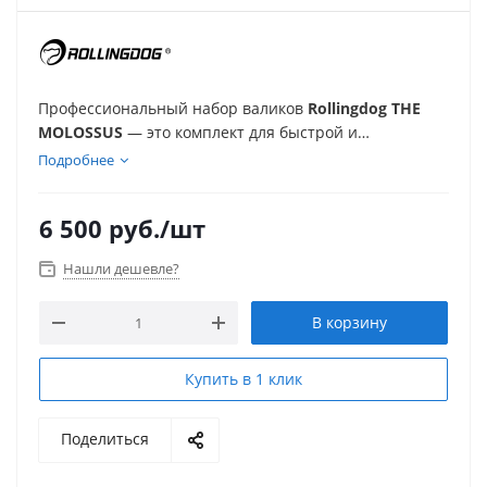
Профессиональный набор валиков
Rollingdog THE
MOLOSSUS
— это комплект для быстрой и
качественной окраски больших площадей. Валик
Подробнее
длиной 450 мм из микрофибры Super-Micro™,
регулируемая алюминиевая рамка и вместительный
6 500
руб.
/шт
лоток обеспечивают удобство и эффективность в
работе.
Нашли дешевле?
В корзину
Купить в 1 клик
Поделиться