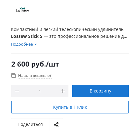
Компактный и лёгкий телескопический удлинитель
Lossew Stick S
— это профессиональное решение для
маляров и отделочников. Изготовленный из
Подробнее
прочного анодированного алюминия, он
обеспечивает удобство работы в ограниченных
2 600
руб.
/шт
пространствах и идеально подходит для окраски
стен, потолков и труднодоступных зон.
Нашли дешевле?
В корзину
Купить в 1 клик
Поделиться