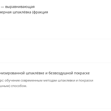
0 — выравнивающая
мерная шпаклёвка (фракция
анизированной шпаклёвке и безвоздушной покраске
рс: обучение современным методам шпаклевки и покраски
шным) способом.