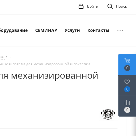
Войти
Поиск
борудование
СЕМИНАР
Услуги
Контакты
лки
-
льные шпатели для механизированной шпаклёвки
0
для механизированной
0
0