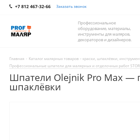
+7 812 467-32-66
Заказать звонок
Профессиональное
оборудование, материалы,
инструменты для маляров,
декораторов и дизайнеров.
Главная
-
Каталог малярных товаров – краски, шпаклёвки, инструмент
Профессиональные шпатели для малярных и отделочных работ STORCH,
Шпатели Olejnik Pro Max 
шпаклёвки