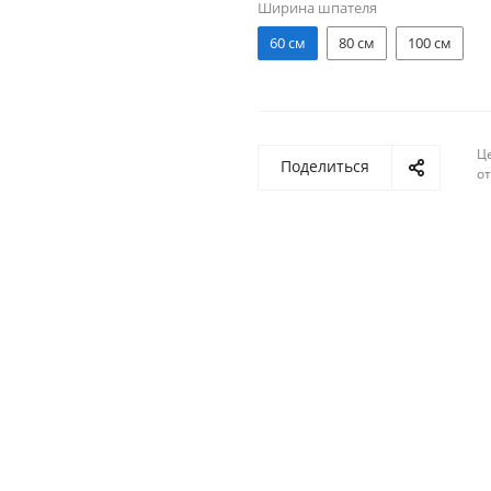
Ширина шпателя
60 см
80 см
100 см
Ц
Поделиться
о