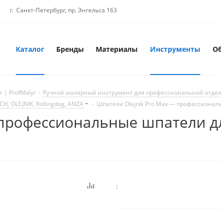
г. Санкт-Петербург, пр. Энгельса 163
Каталог
Бренды
Материалы
Инструменты
О
 | ProfMalyr
-
Ручной малярный инструмент для профессиональной отде
 OLEJNIK, Rollingdog, ANZA
-
Шпатели Olejnik Pro Max — профессиона
— профессиональные шпатели 
: