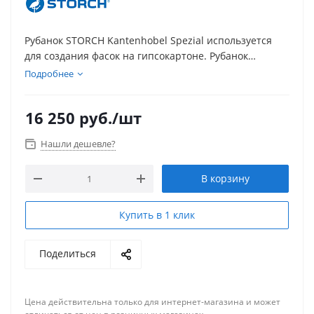
Рубанок STORCH Kantenhobel Spezial используется
для создания фасок на гипсокартоне. Рубанок
изготовлен из алюминия. Используется для углов:
Подробнее
45о и 22,5о
16 250
руб.
/шт
Оснащен трапециевидным сменным лезвием.
Нашли дешевле?
В корзину
Купить в 1 клик
Поделиться
Цена действительна только для интернет-магазина и может