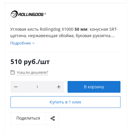
Угловая кисть Rollingdog X1000
50 мм
: конусная SRT-
щетина, нержавеющая обойма, буковая рукоятка.
Удобно вести по кромкам и примыканиям — чистое
Подробнее
нанесение водных красок, лазурей и лаков.
510
руб.
/шт
Нашли дешевле?
В корзину
Купить в 1 клик
Поделиться