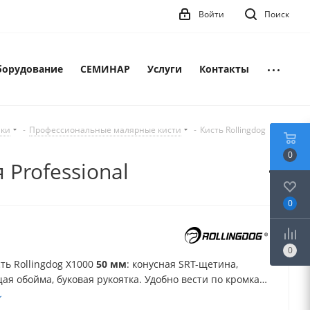
Войти
Поиск
борудование
СЕМИНАР
Услуги
Контакты
лки
-
Профессиональные малярные кисти
-
Кисть Rollingdog
0
 Professional
0
0
ть Rollingdog X1000
50 мм
: конусная SRT-щетина,
я обойма, буковая рукоятка. Удобно вести по кромкам
иям — чистое нанесение водных красок, лазурей и