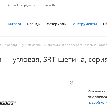
г. Санкт-Петербург, пр. Энгельса 163
Каталог
Бренды
Материалы
Инструменты
О
 | ProfMalyr
-
Ручной малярный инструмент для профессиональной отде
м — угловая, SRT-щетина, серия
Угловая кис
нержавеюща
и примыкан
Подробнее
лаков.