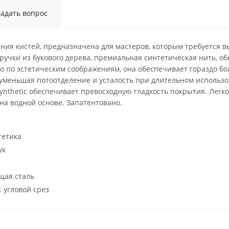
Задать вопрос
ия кистей, предназначена для мастеров, которым требуется вы
учки из букового дерева, премиальная синтетическая нить, о
о по эстетическим соображениям, она обеспечивает гораздо бо
уменьшая потоотделение и усталость при длительном использо
ynthetic обеспечивает превосходную гладкость покрытия. Легко
на водной основе. Запатентовано.
тетика
ук
щая сталь
 угловой срез