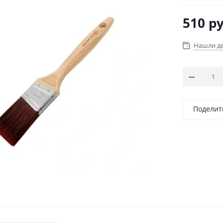
510
ру
Нашли д
Поделит