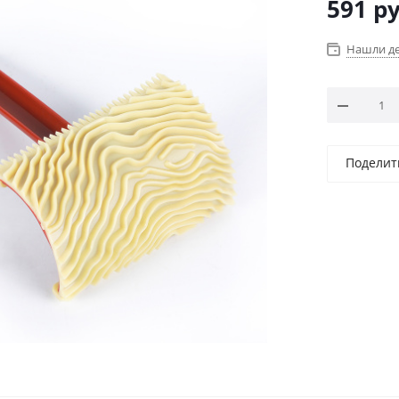
591
ру
Нашли д
Поделит