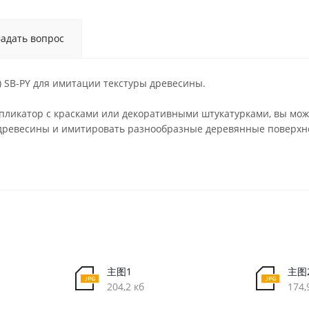
Задать вопрос
 SB-PY для имитации текстуры древесины.
ликатор с красками или декоративными штукатурками, вы може
древесины и имитировать разнообразные деревянные поверхност
主图1
主图
204,2 кб
174,