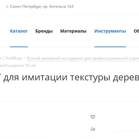
г. Санкт-Петербург, пр. Энгельса 163
Каталог
Бренды
Материалы
Инструменты
О
 | ProfMalyr
-
Ручной малярный инструмент для профессиональной отде
чкой.(ширина 10 см)
 для имитации текстуры дерев