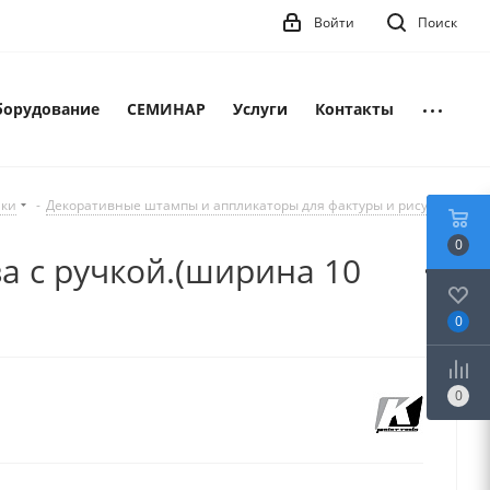
Войти
Поиск
борудование
СЕМИНАР
Услуги
Контакты
лки
-
Декоративные штампы и аппликаторы для фактуры и рисунка
0
а с ручкой.(ширина 10
0
0