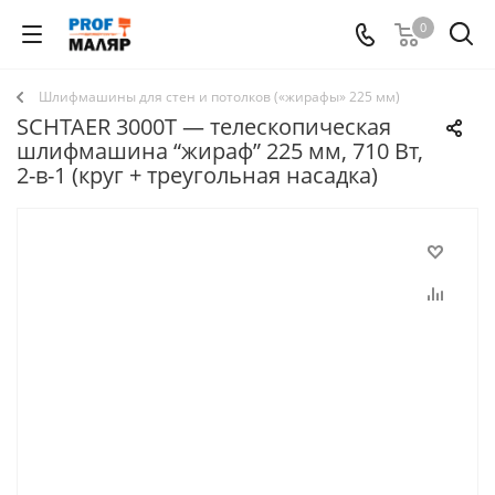
0
Шлифмашины для стен и потолков («жирафы» 225 мм)
SCHTAER 3000T — телескопическая
шлифмашина “жираф” 225 мм, 710 Вт,
2-в-1 (круг + треугольная насадка)