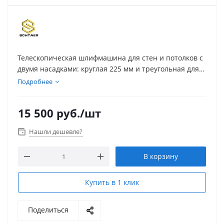
Телескопическая шлифмашина для стен и потолков с
двумя насадками: круглая 225 мм и треугольная для
проработки углов. Регулировка оборотов раздельно
Подробнее
под каждую насадку; предусмотрена LED-подсветка и
комплект для пылеотвода (работа с пылесосом или
15 500
руб.
/шт
мешком — опционально).
Нашли дешевле?
В корзину
Купить в 1 клик
Поделиться