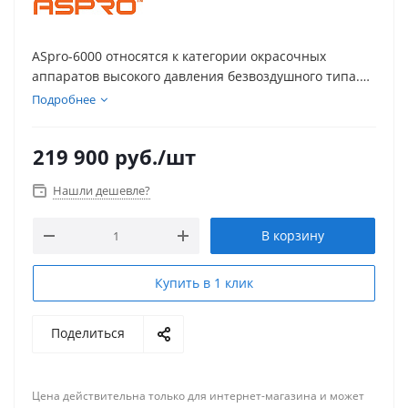
ASpro-6000 относятся к категории окрасочных
аппаратов высокого давления безвоздушного типа.
Эффективно работает с лакокрасочными
Подробнее
материалами, огнезащитными, декоративными
шпаклевками, и шпаклевками для
219 900
руб.
/шт
механизированного нанесения.
Нашли дешевле?
В корзину
Купить в 1 клик
Поделиться
Цена действительна только для интернет-магазина и может