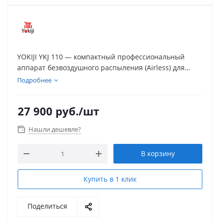
YOKIJI YKJ 110 — компактный профессиональный
аппарат безвоздушного распыления (Airless) для
строительных и промышленных задач. Ускоряет
Подробнее
окраску и помогает экономичнее расходовать
материал при правильной настройке и подборе
27 900
руб.
/шт
сопла.
Нашли дешевле?
В корзину
Купить в 1 клик
Поделиться