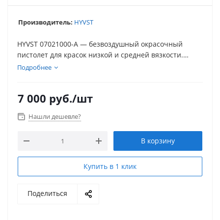
Производитель:
HYVST
HYVST 07021000-A — безвоздушный окрасочный
пистолет для красок низкой и средней вязкости.
Стандартные присоединения
1/4" NPSM
(шланг) и
Подробнее
7/8"
(соплодержатель) упрощают подбор расходников
и переход на более «брендовые» сопла.
7 000
руб.
/шт
Нашли дешевле?
В корзину
Купить в 1 клик
Поделиться