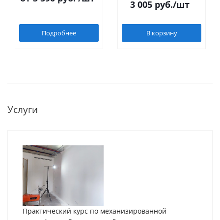
корпусом и сменными
углов 90°
3 005
руб.
/шт
лезвиями
Подробнее
В корзину
Услуги
Практический курс по механизированной