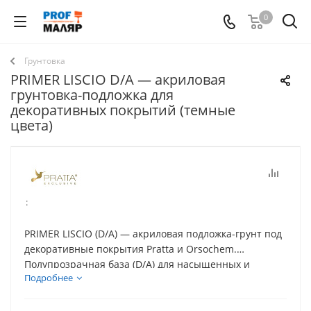
0
Грунтовкa
PRIMER LISCIO D/A — акриловая
грунтовка-подложка для
декоративных покрытий (темные
цвета)
:
PRIMER LISCIO (D/A) — акриловая подложка-грунт под
декоративные покрытия Pratta и Orsochem.
Полупрозрачная база (D/A) для насыщенных и
Подробнее
темных цветов. Повышает адгезию и укрывистость,
может использоваться как самостоятельная краска.