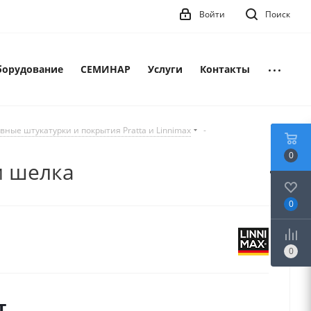
Войти
Поиск
борудование
СЕМИНАР
Услуги
Контакты
вные штукатурки и покрытия Pratta и Linnimax
-
0
м шелка
0
0
т