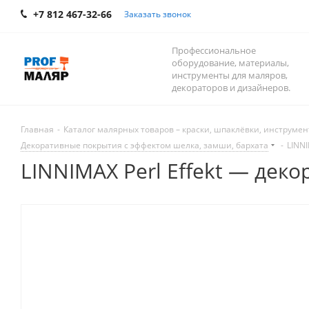
+7 812 467-32-66
Заказать звонок
Профессиональное
оборудование, материалы,
инструменты для маляров,
декораторов и дизайнеров.
Главная
-
Каталог малярных товаров – краски, шпаклёвки, инструмент
Декоративные покрытия с эффектом шелка, замши, бархата
-
LINNI
LINNIMAX Perl Effekt — дек