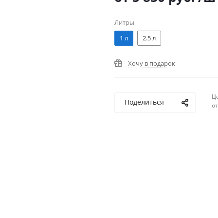
Литры
1 л
2.5 л
Хочу в подарок
Ц
Поделиться
о