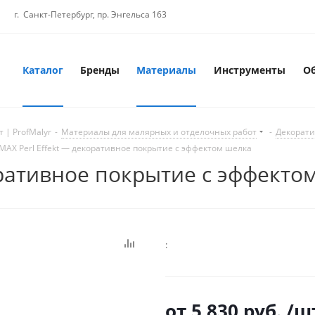
г. Санкт-Петербург, пр. Энгельса 163
Каталог
Бренды
Материалы
Инструменты
О
 | ProfMalyr
-
Материалы для малярных и отделочных работ
-
Декорати
MAX Perl Effekt — декоративное покрытие с эффектом шелка
оративное покрытие с эффекто
:
от
5 830 руб.
/ш