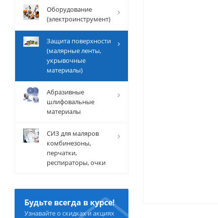
Оборудование
(электроинструмент)
Защита поверхности
(малярные ленты,
укрывочные
материалы)
Абразивные
шлифовальные
материалы
СИЗ для маляров
комбинезоны,
перчатки,
респираторы, очки
Будьте всегда в курсе!
Узнавайте о скидках и акциях