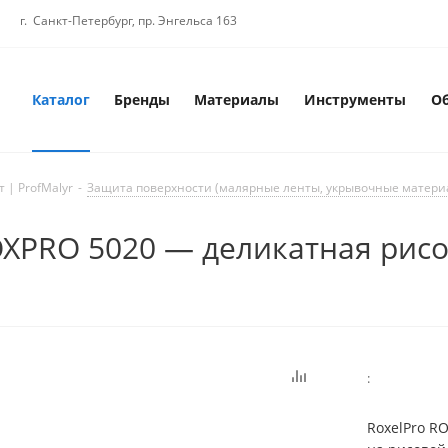
г. Санкт-Петербург, пр. Энгельса 163
Каталог
Бренды
Материалы
Инструменты
О
 | ProfMalyr
-
Защита поверхности (малярные ленты, укрывочные матери
OXPRO 5020 — деликатная рисо
:
RoxelPro R