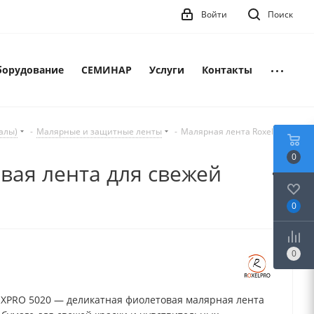
Войти
Поиск
борудование
СЕМИНАР
Услуги
Контакты
алы)
-
Малярные и защитные ленты
-
Малярная лента RoxelPro
0
вая лента для свежей
0
0
OXPRO 5020 — деликатная фиолетовая малярная лента