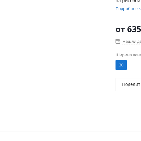
на рисовой
поверхност
Подробнее
без отрыва
от
635
Нашли д
Ширина лен
30
Поделит