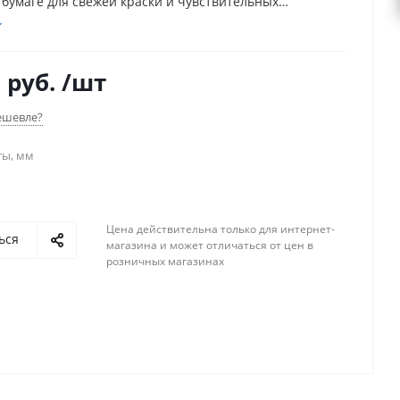
 бумаге для свежей краски и чувствительных
ей. Обеспечивает чёткий край и безопасное снятие
 покрытия.
 руб.
/шт
ешевле?
ты, мм
Цена действительна только для интернет-
ься
магазина и может отличаться от цен в
розничных магазинах