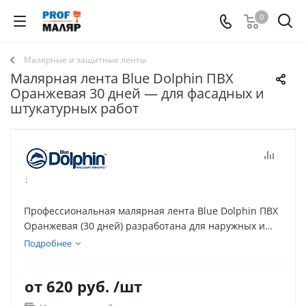
0
Малярные и защитные ленты
Малярная лента Blue Dolphin ПВХ
Оранжевая 30 дней — для фасадных и
штукатурных работ
:
Профессиональная малярная лента Blue Dolphin ПВХ
Оранжевая (30 дней) разработана для наружных и
штукатурных работ: надёжно держится на стекле,
Подробнее
пластике, металле, окрашенном дереве и
минеральных основаниях, устойчива к УФ и влаге и
от
620 руб.
/шт
аккуратно снимается до 30 дней без повреждения
поверхности. Идеальна для защиты окон, дверей,