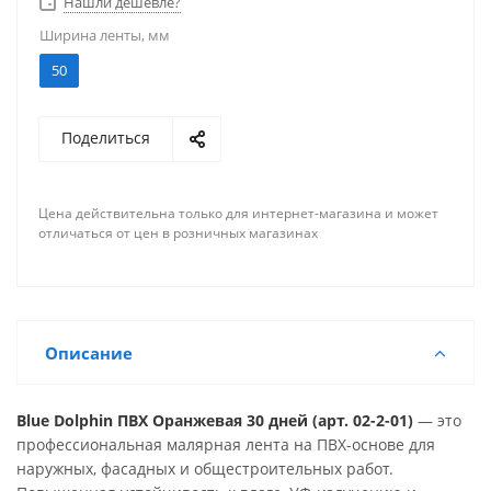
Нашли дешевле?
откосов и фасадных элементов при ремонте квартир
Ширина ленты, мм
и домов.
50
Поделиться
Цена действительна только для интернет-магазина и может
отличаться от цен в розничных магазинах
Описание
Blue Dolphin ПВХ Оранжевая 30 дней (арт. 02-2-01)
— это
профессиональная малярная лента на ПВХ-основе для
наружных, фасадных и общестроительных работ.