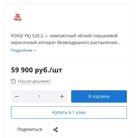
YOKIJI YKJ 520.2 — компактный лёгкий поршневой
окрасочный аппарат безвоздушного распыления
(Airless) с фильтром материала, электронной
Подробнее
регулировкой давления и бесщёточным мотором.
Ориентирован на интерьерные отделочные работы
59 900
руб.
/шт
(грунты, краски, эмали) и может применяться для
фасадов, металлических и деревянных конструкций.
Нашли дешевле?
В корзину
Купить в 1 клик
Поделиться